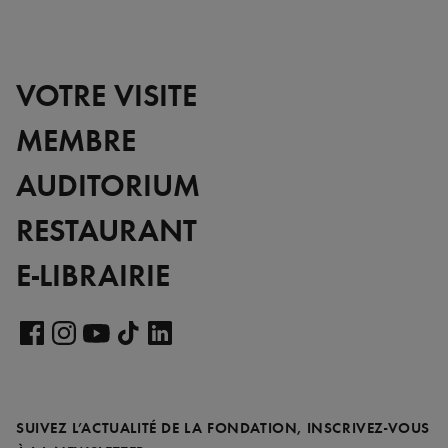
VOTRE VISITE
MEMBRE
AUDITORIUM
RESTAURANT
E-LIBRAIRIE
Voir
notre
Voir
Voir
Voir
Voir
page
notre
notre
notre
notre
LinkedIn
page
page
page
page
SUIVEZ L’ACTUALITÉ DE LA FONDATION, INSCRIVEZ-VOUS
Facebook
Instagram
YouTube
TikTok