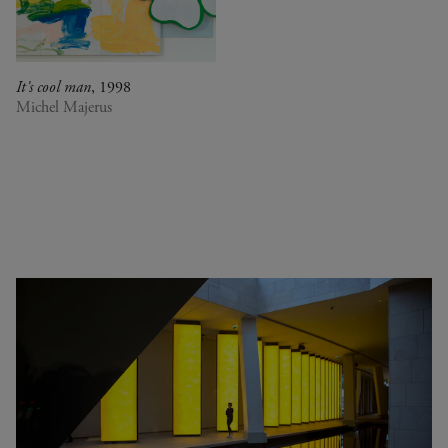
0
Congo (Rép. dém.)
Crossing views
Corée du Sud
Joan Mitchell/Carl André :
Cuba
Fragments of a Landscape
Danemark
Les approches - Chantal
It's cool man
, 1998
Espagne
Akerman, Annette Messager
Michel Majerus
Estonie
Ian Cheng - Emissary forks
États-Unis
featuring thousand island
France
Ian Cheng - Emissary forks at
Italie
Perfection
Japon
Christian Boltanski -
Kenya
Animitas
Liban
Yang Fudong - The Coloured
Luxembourg
Sky : New women II
Pays-Bas
Gerhard Richter
Royaume-Uni
Alberto Giacometti -
Sénégal
Sélection d'œuvres de la
Serbie
Collection
Suisse
Dan Flavin
Venezuela
Bertrand Lavier - Medley