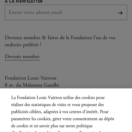
REQUIS
À LA NEWSLETTER
S'abo
Devenez membre & faites de la Fondation l'un de vos
endroits préférés !
Devenir membre
Fondation Louis Vuitton
8 av. du Mahatma Gandhi
Ouvert aujourd'hui de 10h à 20h
La Fondation Louis Vuitton utilise des cookies pour
réaliser des statistiques de visite et vous proposer des
publicités ciblées, adaptées à vos centres d’intérêt. Pour
paramétrer les cookies, gérer votre consentement au dépôt
Langue
FR
EN
|
de cookie et en savoir plus sur notre politique
actuelle