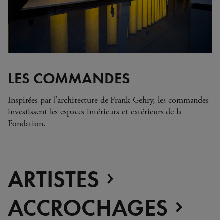
Zimbabwe
Alberto Giacometti
Andy Warhol - Looking for
Andy
Gilbert & George - Class war,
militant, gateway
Gerhard Richter - Selected
LES COMMANDES
works from the Collection
Gerhard Richter - Abstrakt
Sophie Calle - L'Hôtel / Voir
Inspirées par l'architecture de Frank Gehry, les commandes
la mer
investissent les espaces intérieurs et extérieurs de la
Jesús Rafael Soto - Penetrable
Fondation.
BBL Bleu
La collection, Rendez-vous
avec le sport
ARTISTES
ACCROCHAGES