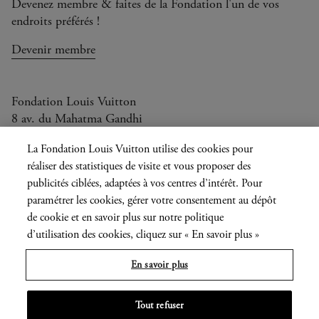
Devenez membre & faites de la Fondation l'un de vos
endroits préférés !
Devenir membre
Fondation Louis Vuitton
8 av. du Mahatma Gandhi
Ouvert aujourd'hui de 11h à 20h
La Fondation Louis Vuitton utilise des cookies pour
réaliser des statistiques de visite et vous proposer des
publicités ciblées, adaptées à vos centres d’intérêt. Pour
paramétrer les cookies, gérer votre consentement au dépôt
Langue
FR
EN
|
de cookie et en savoir plus sur notre politique
actuelle
Presse
Privatisation
d’utilisation des cookies, cliquez sur « En savoir plus »
En savoir plus
Informations légales
Tout refuser