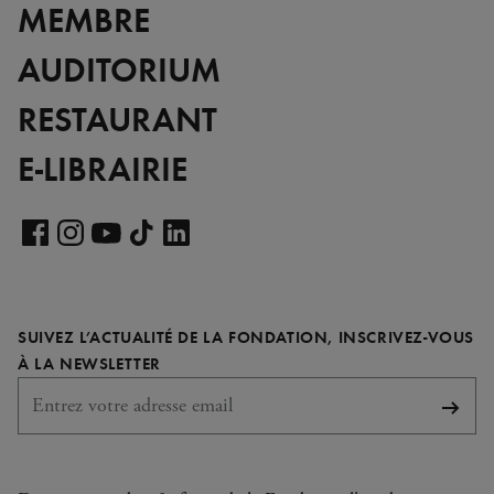
MEMBRE
AUDITORIUM
RESTAURANT
E-LIBRAIRIE
Voir
notre
Voir
Voir
Voir
Voir
page
notre
notre
notre
notre
LinkedIn
page
page
page
page
SUIVEZ L’ACTUALITÉ DE LA FONDATION, INSCRIVEZ-VOUS
Facebook
Instagram
YouTube
TikTok
REQUIS
À LA NEWSLETTER
S'abo