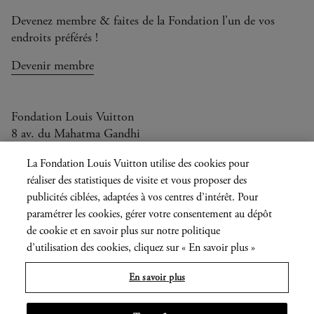
Devenez membre & faites de la Fondation l'un de vos
endroits préférés !
Devenir membre
Fondation Louis Vuitton
8 av. du Mahatma Gandhi
Ouvert aujourd'hui de 11h à 21h
La Fondation Louis Vuitton utilise des cookies pour
réaliser des statistiques de visite et vous proposer des
publicités ciblées, adaptées à vos centres d’intérêt. Pour
paramétrer les cookies, gérer votre consentement au dépôt
Langue
FR
EN
|
de cookie et en savoir plus sur notre politique
actuelle
d’utilisation des cookies, cliquez sur « En savoir plus »
Presse
Privatisation
En savoir plus
Informations légales