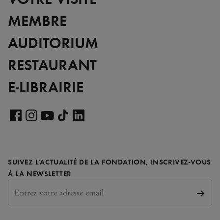
MEMBRE
AUDITORIUM
RESTAURANT
E-LIBRAIRIE
Voir
notre
Voir
Voir
Voir
Voir
page
notre
notre
notre
notre
LinkedIn
page
page
page
page
SUIVEZ L’ACTUALITÉ DE LA FONDATION, INSCRIVEZ-VOUS
Facebook
Instagram
YouTube
TikTok
REQUIS
À LA NEWSLETTER
S'abo