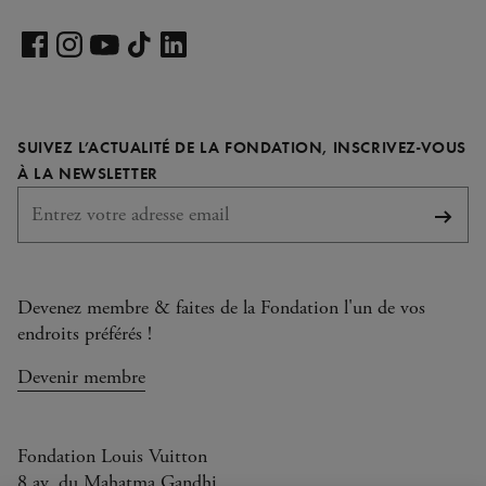
Voir
notre
Voir
Voir
Voir
Voir
page
notre
notre
notre
notre
LinkedIn
page
page
page
page
SUIVEZ L’ACTUALITÉ DE LA FONDATION, INSCRIVEZ-VOUS
Facebook
Instagram
YouTube
TikTok
REQUIS
À LA NEWSLETTER
S'abo
Devenez membre & faites de la Fondation l'un de vos
endroits préférés !
Devenir membre
Fondation Louis Vuitton
8 av. du Mahatma Gandhi