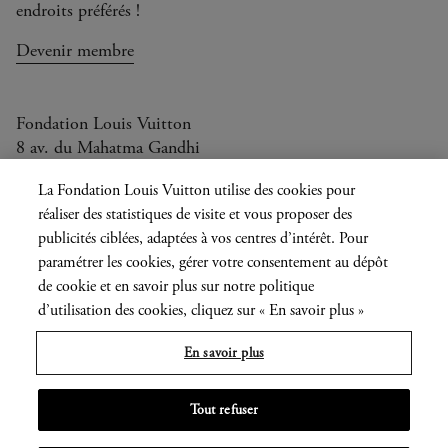
endroits préférés !
Devenir membre
Fondation Louis Vuitton
8 av. du Mahatma Gandhi
Ouvert aujourd'hui de 10h à 20h
La Fondation Louis Vuitton utilise des cookies pour
réaliser des statistiques de visite et vous proposer des
publicités ciblées, adaptées à vos centres d’intérêt. Pour
paramétrer les cookies, gérer votre consentement au dépôt
Langue
FR
EN
|
de cookie et en savoir plus sur notre politique
actuelle
d’utilisation des cookies, cliquez sur « En savoir plus »
Presse
Privatisation
En savoir plus
Informations légales
Tout refuser