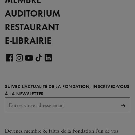
AUDITORIUM
RESTAURANT
E-LIBRAIRIE
Voir
notre
Voir
Voir
Voir
Voir
page
notre
notre
notre
notre
LinkedIn
page
page
page
page
SUIVEZ L’ACTUALITÉ DE LA FONDATION, INSCRIVEZ-VOUS
Facebook
Instagram
YouTube
TikTok
REQUIS
À LA NEWSLETTER
S'abo
Devenez membre & faites de la Fondation l'un de vos