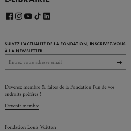
Voir
notre
Voir
Voir
Voir
Voir
page
notre
notre
notre
notre
LinkedIn
page
page
page
page
SUIVEZ L’ACTUALITÉ DE LA FONDATION, INSCRIVEZ-VOUS
Facebook
Instagram
YouTube
TikTok
REQUIS
À LA NEWSLETTER
S'abo
Devenez membre & faites de la Fondation l'un de vos
endroits préférés !
Devenir membre
Fondation Louis Vuitton